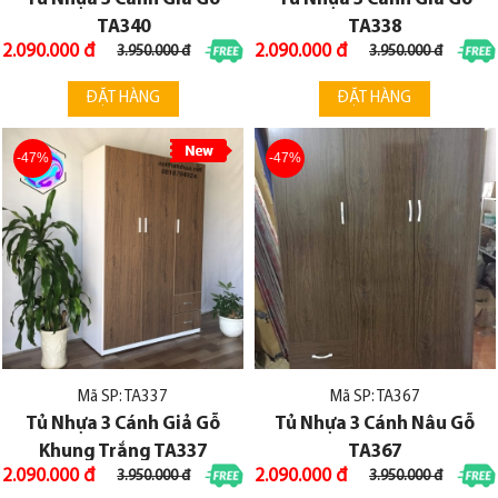
TA340
TA338
2.090.000 đ
2.090.000 đ
3.950.000 đ
3.950.000 đ
ĐẶT HÀNG
ĐẶT HÀNG
-47%
-47%
Mã SP: TA337
Mã SP: TA367
Tủ Nhựa 3 Cánh Giả Gỗ
Tủ Nhựa 3 Cánh Nâu Gỗ
Khung Trắng TA337
TA367
2.090.000 đ
2.090.000 đ
3.950.000 đ
3.950.000 đ