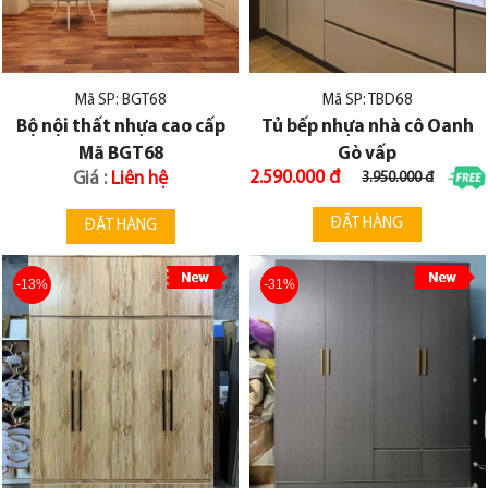
Mã SP: BGT68
Mã SP: TBD68
Bộ nội thất nhựa cao cấp
Tủ bếp nhựa nhà cô Oanh
Mã BGT68
Gò vấp
2.590.000 đ
Giá :
Liên hệ
3.950.000 đ
ĐẶT HÀNG
ĐẶT HÀNG
-13%
-31%