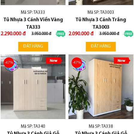
Mã SP: TA333
Mã SP: TA3003
Tủ Nhựa 3 Cánh Viền Vàng
Tủ Nhựa 3 Cánh Trắng
TA333
TA3003
2.290.000 đ
2.090.000 đ
3.950.000 đ
3.950.000 đ
ĐẶT HÀNG
ĐẶT HÀNG
-47%
-47%
Mã SP: TA340
Mã SP: TA338
Tủ Nhựa 3 Cánh Giả Gỗ
Tủ Nhựa 3 Cánh Giả Gỗ