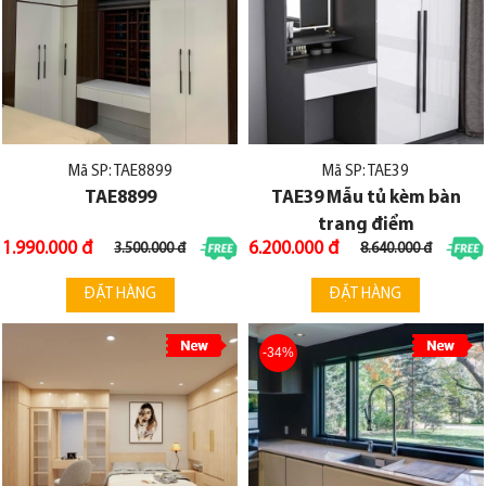
Mã SP: TAE8899
Mã SP: TAE39
TAE8899
TAE39 Mẫu tủ kèm bàn
trang điểm
1.990.000 đ
6.200.000 đ
3.500.000 đ
8.640.000 đ
ĐẶT HÀNG
ĐẶT HÀNG
-34%