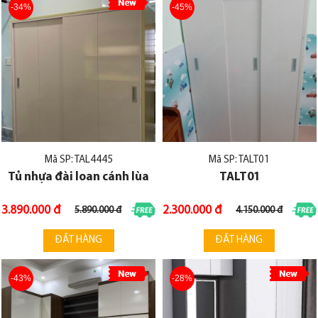
-34%
-45%
Mã SP: TAL4445
Mã SP: TALT01
Tủ nhựa đài loan cánh lùa
TALT01
3.890.000 đ
2.300.000 đ
5.890.000 đ
4.150.000 đ
ĐẶT HÀNG
ĐẶT HÀNG
-43%
-28%