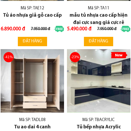
Mã SP: TAE12
Mã SP: TA11
Tủ áo nhựa giả gỗ cao cấp
mẫu tủ nhựa cao cấp hiện
đại cực sang giá cực rẻ
6.890.000 đ
5.490.000 đ
7.950.000 đ
7.950.000 đ
ĐẶT HÀNG
ĐẶT HÀNG
-41%
-23%
Mã SP: TADL08
Mã SP: TBACRYLIC
Tu ao dai 4 canh
Tủ bếp nhựa Acrylic