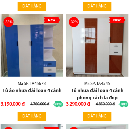
ĐẶT HÀNG
ĐẶT HÀNG
-33%
-32%
Mã SP: TA45678
Mã SP: TA4545
Tủ áo nhựa đài loan 4 cánh
Tủ nhựa đài loan 4 cánh
phong cách lạ đẹp
3.190.000 đ
3.290.000 đ
4.760.000 đ
4.850.000 đ
ĐẶT HÀNG
ĐẶT HÀNG