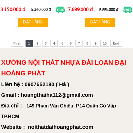
3.150.000 đ
7.699.000 đ
5.360.000 đ
9.995.000 đ
ĐẶT HÀNG
ĐẶT HÀNG
First
1
2
3
4
5
6
7
8
9
10
End
XƯỞNG NỘI THẤT NHỰA ĐÀI LOAN ĐẠI
HOÀNG PHÁT
Liên hệ : 0907652180 ( Hà )
Gmail : hoangthaiha112@gmail.com
Địa chỉ :
149 Phạm Văn Chiêu. P.14 Quận Gò Vấp
TP.HCM
Website : noithatdaihoangphat.com