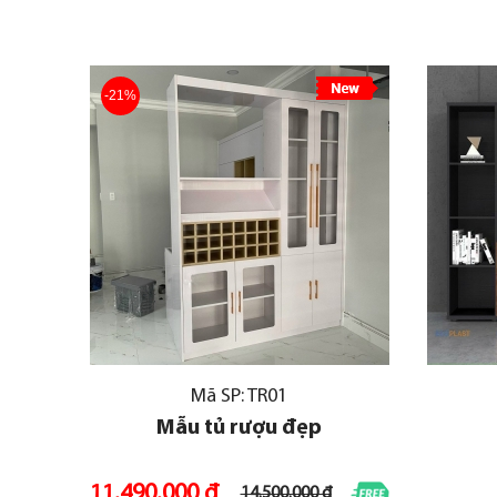
-21%
Mã SP: TR01
Mẫu tủ rượu đẹp
11.490.000 đ
14.500.000 đ