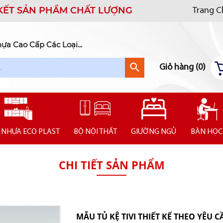
KẾT SẢN PHẨM CHẤT LƯỢNG
Trang 
a Cao Cấp Các Loại...
Giỏ hàng (
0
)
 NHỰA ECO PLAST
BỘ NỘI THẤT
GIƯỜNG NGỦ
BÀN HỌC
CHI TIẾT SẢN PHẨM
MẪU TỦ KỆ TIVI THIẾT KẾ THEO YÊU C