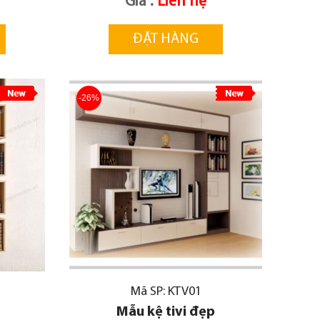
Giá :
Liên hệ
ĐẶT HÀNG
-26%
Mã SP: KTV01
Mẫu kệ tivi đẹp