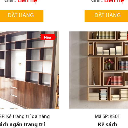
Giá :
Liên hệ
Giá :
Liên hệ
ĐẶT HÀNG
ĐẶT HÀNG
SP: Kệ trang trí đa năng
Mã SP: KS01
ách ngăn trang trí
Kệ sách