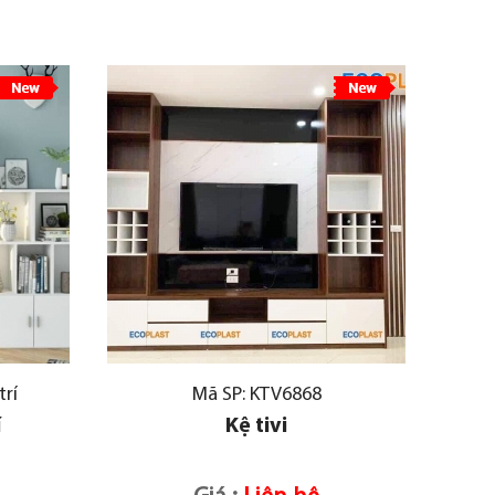
trí
Mã SP: KTV6868
í
Kệ tivi