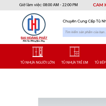
CAM 
Giờ làm việc: 08:00 AM - 22:00 PM
Chuyên Cung Cấp Tủ Nhự
TỦ NHỰA NGƯỜI LỚN
TỦ NHỰA TRẺ EM
TỦ BẾP