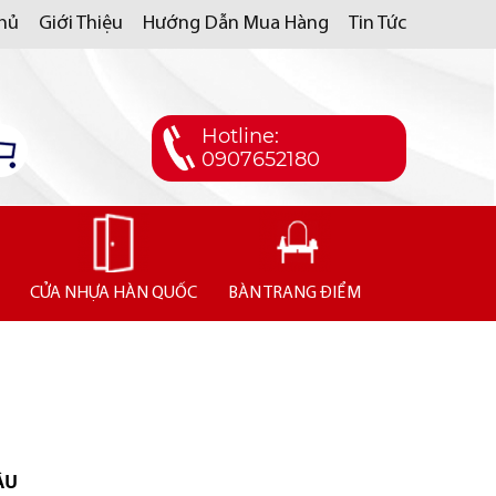
Chủ
Giới Thiệu
Hướng Dẫn Mua Hàng
Tin Tức
Hotline:
0907652180
CỬA NHỰA HÀN QUỐC
BÀN TRANG ĐIỂM
ẦU