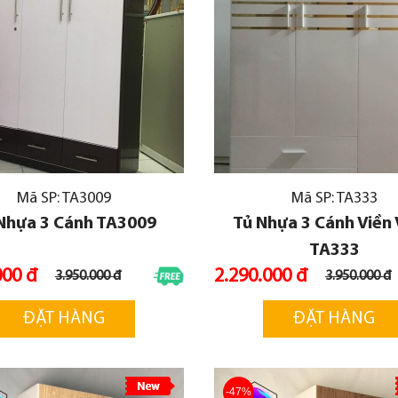
Mã SP: TA3009
Mã SP: TA333
Nhựa 3 Cánh TA3009
Tủ Nhựa 3 Cánh Viền
TA333
000 đ
2.290.000 đ
3.950.000 đ
3.950.000 đ
ĐẶT HÀNG
ĐẶT HÀNG
-47%