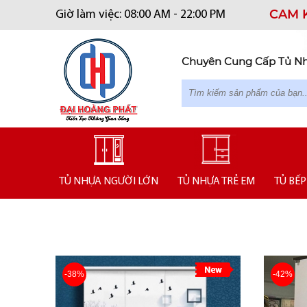
CAM 
Giờ làm việc: 08:00 AM - 22:00 PM
Chuyên Cung Cấp Tủ Nhự
TỦ NHỰA NGƯỜI LỚN
TỦ NHỰA TRẺ EM
TỦ BẾP
-38%
-42%