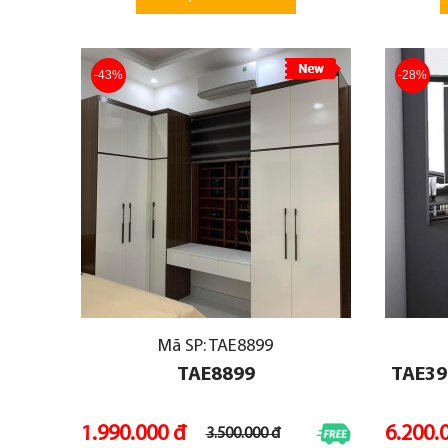
-43%
-28%
Mã SP: TAE8899
TAE8899
TAE39
1.990.000 đ
6.200.
3.500.000 đ