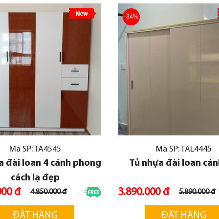
-34%
Mã SP: TA4545
Mã SP: TAL4445
a đài loan 4 cánh phong
Tủ nhựa đài loan cán
cách lạ đẹp
000 đ
3.890.000 đ
4.850.000 đ
5.890.000 đ
ĐẶT HÀNG
ĐẶT HÀNG