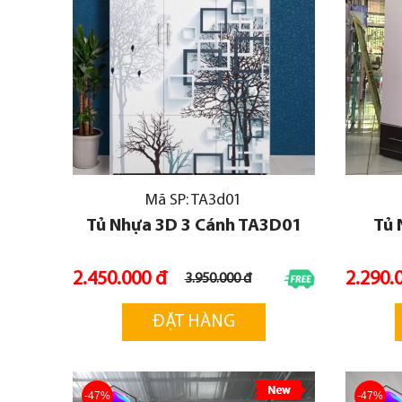
Mã SP: TA3d01
Tủ Nhựa 3D 3 Cánh TA3D01
Tủ 
2.450.000 đ
2.290.
3.950.000 đ
ĐẶT HÀNG
-47%
-47%