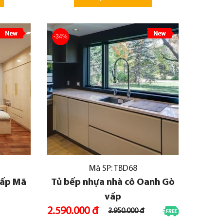
-34%
Mã SP: TBD68
cấp Mã
Tủ bếp nhựa nhà cô Oanh Gò
vấp
2.590.000 đ
3.950.000 đ