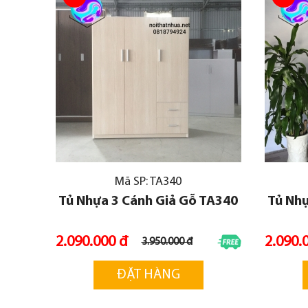
Mã SP: TA340
Tủ Nhựa 3 Cánh Giả Gỗ TA340
Tủ Nhự
2.090.000 đ
2.090.
3.950.000 đ
ĐẶT HÀNG