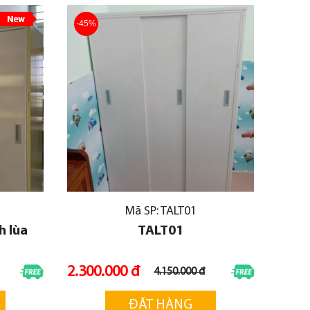
-45%
Mã SP: TALT01
h lùa
TALT01
2.300.000 đ
4.150.000 đ
ĐẶT HÀNG