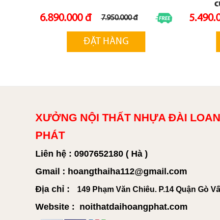
c
6.890.000 đ
5.490.
7.950.000 đ
ĐẶT HÀNG
XƯỞNG NỘI THẤT NHỰA ĐÀI LOAN
PHÁT
Liên hệ : 0907652180 ( Hà )
Gmail : hoangthaiha112@gmail.com
Địa chỉ :
149 Phạm Văn Chiêu. P.14 Quận Gò V
Website : noithatdaihoangphat.com