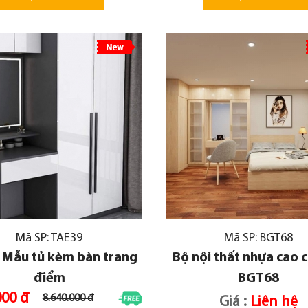
Mã SP: TAE39
Mã SP: BGT68
 Mẫu tủ kèm bàn trang
Bộ nội thất nhựa cao 
điểm
BGT68
000 đ
8.640.000 đ
Giá :
Liên hệ