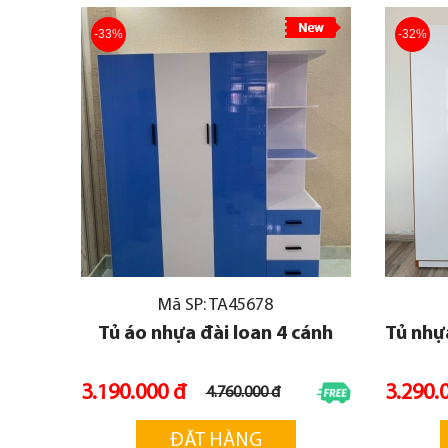
-33%
-32%
Mã SP: TA45678
Tủ áo nhựa đài loan 4 cánh
Tủ nhự
3.190.000 đ
3.290.
4.760.000 đ
ĐẶT HÀNG