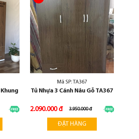
Mã SP: TA367
ỗ Khung
Tủ Nhựa 3 Cánh Nâu Gỗ TA367
2.090.000 đ
3.950.000 đ
ĐẶT HÀNG