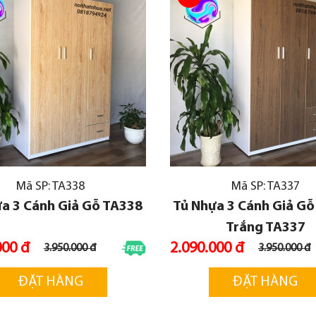
Mã SP: TA338
Mã SP: TA337
a 3 Cánh Giả Gỗ TA338
Tủ Nhựa 3 Cánh Giả G
Trắng TA337
000 đ
2.090.000 đ
3.950.000 đ
3.950.000 đ
ĐẶT HÀNG
ĐẶT HÀNG