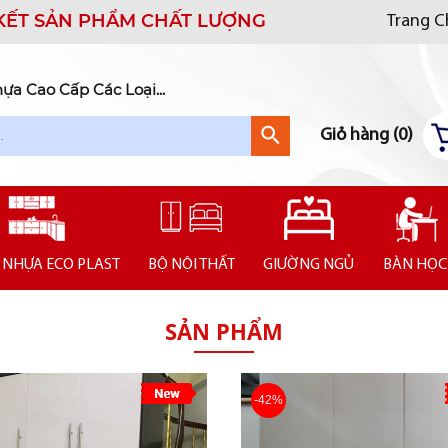
KẾT SẢN PHẨM CHẤT LƯỢNG
Trang 
a Cao Cấp Các Loại...
Giỏ hàng (
0
)
 NHỰA ECO PLAST
BỘ NỘI THẤT
GIƯỜNG NGỦ
BÀN HỌC
SẢN PHẨM
-42%