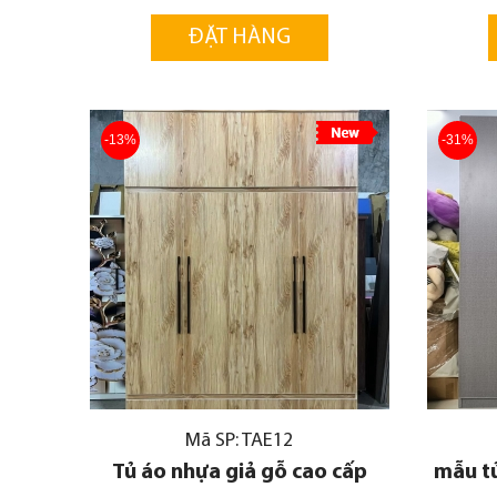
ĐẶT HÀNG
-13%
-31%
Mã SP: TAE12
Tủ áo nhựa giả gỗ cao cấp
mẫu tủ