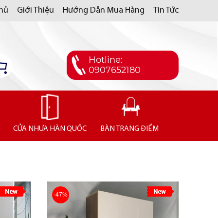
Chủ
Giới Thiệu
Hướng Dẫn Mua Hàng
Tin Tức
Hotline:
0907652180
CỬA NHỰA HÀN QUỐC
BÀN TRANG ĐIỂM
-47%