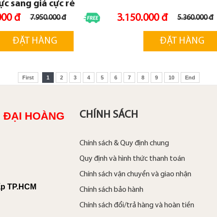
ực sang giá cực rẻ
000 đ
3.150.000 đ
7.950.000 đ
5.360.000 đ
ĐẶT HÀNG
ĐẶT HÀNG
First
1
2
3
4
5
6
7
8
9
10
End
CHÍNH SÁCH
 ĐẠI HOÀNG
Chính sách & Quy định chung
Quy định và hình thức thanh toán
Chính sách vận chuyển và giao nhận
ấp TP.HCM
Chính sách bảo hành
Chính sách đổi/trả hàng và hoàn tiền