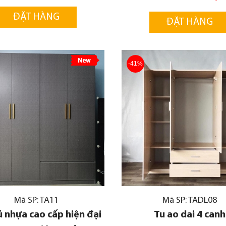
ĐẶT HÀNG
ĐẶT HÀNG
-41%
Mã SP: TA11
Mã SP: TADL08
 nhựa cao cấp hiện đại
Tu ao dai 4 canh