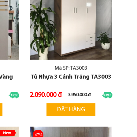
Mã SP: TA3003
 Vàng
Tủ Nhựa 3 Cánh Trắng TA3003
2.090.000 đ
3.950.000 đ
ĐẶT HÀNG
-47%