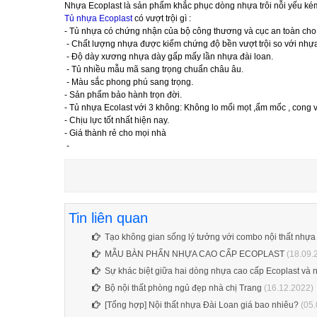
Nhựa Ecoplast là sản phẩm khắc phục dòng nhựa trôi nỗi yếu kém 
Tủ nhựa Ecoplast
có vượt trội gì :
- Tủ nhựa có chứng nhận của bộ công thương và cục an toàn cho 
- Chất lượng nhựa được kiểm chứng độ bền vượt trội so với nhựa 
- Độ dày xương nhựa dày gấp mấy lần nhựa đài loan.
- Tủ nhiều mẫu mã sang trọng chuẩn châu âu.
- Màu sắc phong phú sang trọng.
- Sản phẩm bảo hành trọn đời.
- Tủ nhựa Ecolast với 3 không: Không lo mối mọt ,ẩm mốc , cong 
- Chịu lực tốt nhất hiện nay.
- Giá thành rẻ cho mọi nhà
-
Tin liên quan
Tạo không gian sống lý tưởng với combo nội thất nhựa 
MẪU BÀN PHẤN NHỰA CAO CẤP ECOPLAST
(18.09.
Sự khác biệt giữa hai dòng nhựa cao cấp Ecoplast và 
Bộ nội thất phòng ngủ đẹp nhà chị Trang
(16.12.2022)
[Tổng hợp] Nội thất nhựa Đài Loan giá bao nhiêu?
(05.