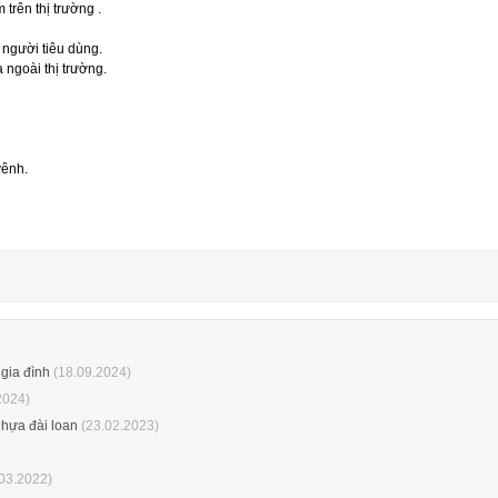
trên thị trường .
người tiêu dùng.
ngoài thị trường.
vênh.
gia đình
(18.09.2024)
2024)
nhựa đài loan
(23.02.2023)
03.2022)