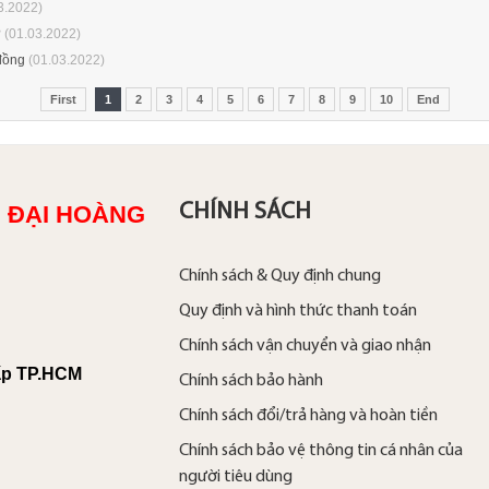
3.2022)
?
(01.03.2022)
đồng
(01.03.2022)
First
1
2
3
4
5
6
7
8
9
10
End
CHÍNH SÁCH
 ĐẠI HOÀNG
Chính sách & Quy định chung
Quy định và hình thức thanh toán
Chính sách vận chuyển và giao nhận
ấp TP.HCM
Chính sách bảo hành
Chính sách đổi/trả hàng và hoàn tiền
Chính sách bảo vệ thông tin cá nhân của
người tiêu dùng