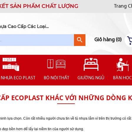
KẾT SẢN PHẨM CHẤT LƯỢNG
Trang 
a Cao Cấp Các Loại...
Giỏ hàng (
0
)
 NHỰA ECO PLAST
BỘ NỘI THẤT
GIƯỜNG NGỦ
BÀN HỌC
CẤP ECOPLAST KHÁC VỚI NHỮNG DÒNG 
nh lựa chọn. Còn rất nhiều người chưa tin về tủ nhựa lắm vì trên thị trường có rấ
 đẹp bền hơn để lấy lại niềm tin của người sử dụng.