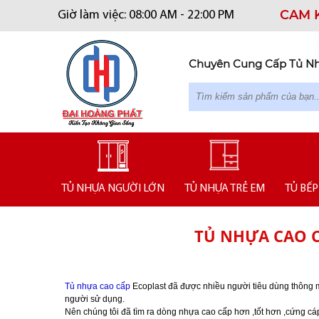
CAM 
Giờ làm việc: 08:00 AM - 22:00 PM
Chuyên Cung Cấp Tủ Nhự
TỦ NHỰA NGƯỜI LỚN
TỦ NHỰA TRẺ EM
TỦ BẾP
TỦ NHỰA CAO 
Tủ nhựa cao cấp
Ecoplast đã được nhiều người tiêu dùng thông mi
người sử dụng.
Nên chúng tôi đã tìm ra dòng nhựa cao cấp hơn ,tốt hơn ,cứng cáp